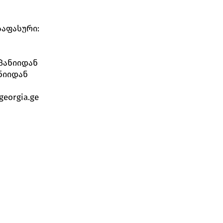
საფასური:
მპანიიდან
ნიიდან
georgia.ge